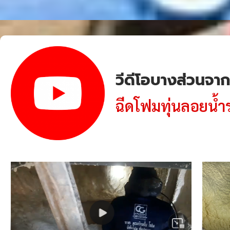
วีดีโอบางส่วนจา
ฉีดโฟมทุ่นลอยน้ํ