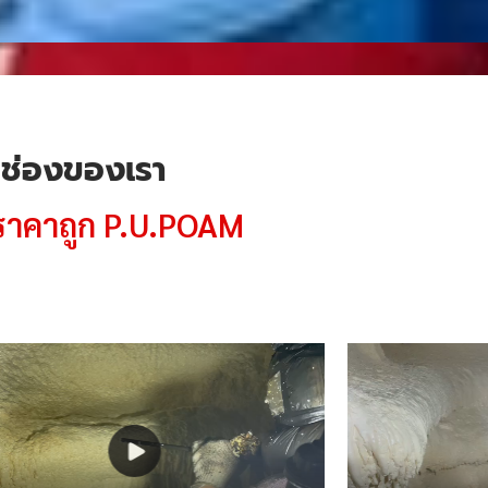
กช่องของเรา
าราคาถูก P.U.POAM