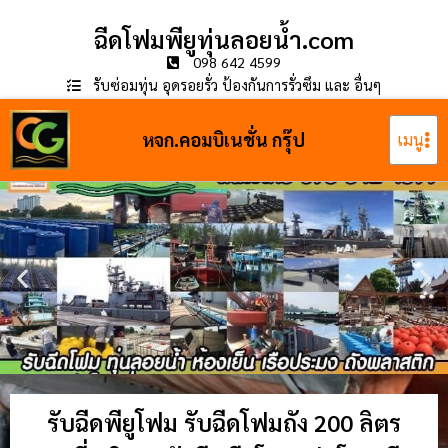
ฉีดโฟมพียูทุ่นลอยน้ำ.com
098 642 4599
รับซ่อมทุ่น อุดรอยรั่ว ป้องกันการรั่วซึม และ อื่นๆ
หจก.คอมบิเนชั่น กรุ๊ป
เมนู
รับฉีดพียูโฟม รับฉีดโฟมถัง 200 ลิตร