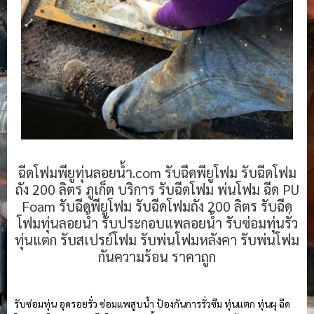
ฉีดโฟมพียูทุ่นลอยน้ำ.com รับฉีดพียูโฟม รับฉีดโฟม
ถัง 200 ลิตร ภูเก็ต บริการ รับฉีดโฟม พ่นโฟม ฉีด PU
Foam รับฉีดพียูโฟม รับฉีดโฟมถัง 200 ลิตร รับฉีด
โฟมทุ่นลอยน้ำ รับประกอบแพลอยน้ำ รับซ่อมทุ่นรั่ว
ทุ่นแตก รับสเปรย์โฟม รับพ่นโฟมหลังคา รับพ่นโฟม
กันความร้อน ราคาถูก
รับซ่อมทุ่น อุดรอยรั่ว ซ่อมแพสูบน้ำ ป้องกันการรั่วซึม ทุ่นแตก ทุ่นผุ ฉีด