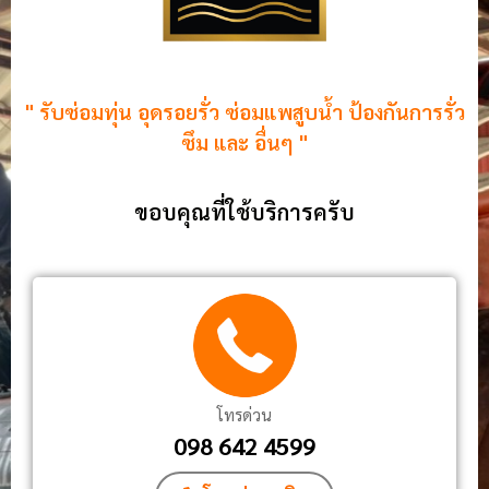
" รับซ่อมทุ่น อุดรอยรั่ว ซ่อมแพสูบน้ำ ป้องกันการรั่ว
ซึม และ อื่นๆ "
ขอบคุณที่ใช้บริการครับ
โทรด่วน
098 642 4599