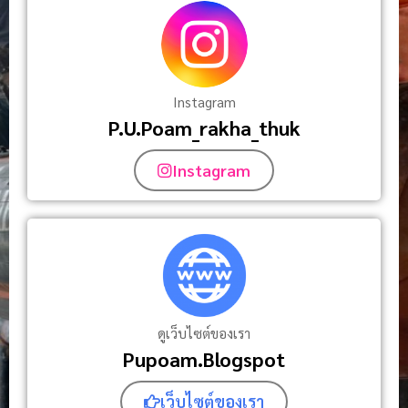
Instagram
P.U.Poam_rakha_thuk
Instagram
ดูเว็บไซต์ของเรา
Pupoam.Blogspot
เว็บไซต์ของเรา