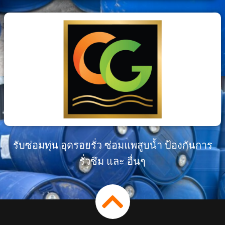
รับซ่อมทุ่น อุดรอยรั่ว ซ่อมแพสูบน้ำ ป้องกันการ
รั่วซึม และ อื่นๆ