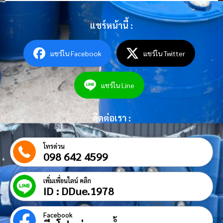
แชร์หน้านี้ :
แชร์ใน Facebook
แชร์ใน Twitter
แชร์ใน Line
ติดต่อเรา :
โทรด่วน
098 642 4599
เพิ่มเพื่อนไลน์ คลิก
ID : DDue.1978
Facebook