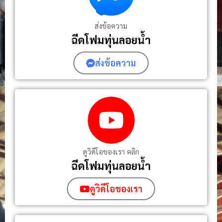
ส่งข้อความ
ฉีดโฟมทุ่นลอยน้ำ
ส่งข้อความ
ดูวิดีโอของเรา คลิก
ฉีดโฟมทุ่นลอยน้ํา
ดูวิดีโอของเรา