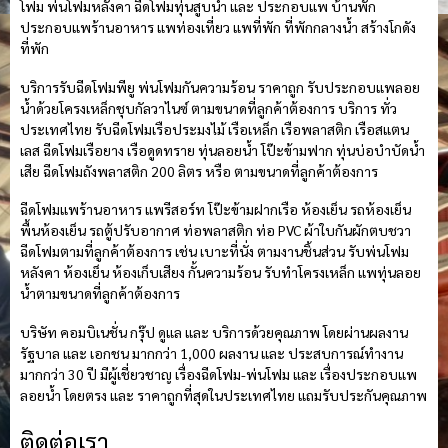
โฟม พ่นโฟมหลังคา ฉีดโฟมทุ่นสูบน้ำ และ ประกอบแพ บ้านพัก
ประกอบแพร้านอาหาร แพท่องเที่ยว แพที่พัก ที่พักกลางน้ำ สร้างโกดัง
ที่พัก
บริการรับฉีดโฟมพียู พ่นโฟมกันความร้อน ราคาถูก รับประกอบแพลอย
น้ำด้วยโครงเหล็กชุบกัลวาไนซ์ ตามขนาดที่ลูกค้าต้องการ บริการ ทั่ว
ประเทศไทย รับฉีดโฟมเรือประมงไม้ เรือเหล็ก เรือพลาสติก เรือสแตน
เลส ฉีดโฟมเรือยาง เรือดูดทราย ทุ่นลอยน้ำ โป๊ะข้ามฟาก ทุ่นบ่อบำบัดน้ำ
เสีย ฉีดโฟมถังพลาสติก 200 ลิตร หรือ ตามขนาดที่ลูกค้าต้องการ
ฉีดโฟมแพร้านอาหาร แพรีสอร์ท โป๊ะข้ามฝากเรือ ห้องเย็น รถห้องเย็น
พื้นห้องเย็น รถตู้ปรับอากาศ ท่อพลาสติก ท่อ PVC ผ้าใบกันผักตบชวา
ฉีดโฟมตามที่ลูกค้าต้องการ เช่น เบาะที่นั่ง ตามงานชิ้นส่วน รับพ่นโฟม
หลังคา ห้องเย็น ห้องเก็บเสียง กั้นความร้อน รับทำโครงเหล็ก แพทุ่นลอย
น้ำตามขนาดที่ลูกค้าต้องการ
บริษัท คอมบิเนชั่น กรุ๊ป ดูแล และ บริการด้วยคุณภาพ โดยผ่านผลงาน
รัฐบาล และ เอกชน มากกว่า 1,000 ผลงาน และ ประสบการณ์ทำงาน
มากกว่า 30 ปี มีผู้เชี่ยวชาญ เรื่องฉีดโฟม-พ่นโฟม และ เรื่องประกอบแพ
ลอยน้ำ โดยตรง และ ราคาถูกที่สุดในประเทศไทย แถมรับประกันคุณภาพ
ติดต่อเรา