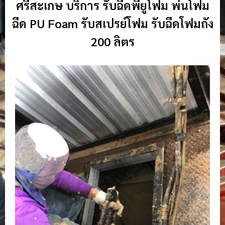
ศรีสะเกษ บริการ รับฉีดพียูโฟม พ่นโฟม
ฉีด PU Foam รับสเปรย์โฟม รับฉีดโฟมถัง
200 ลิตร