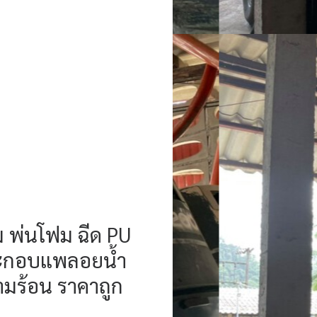
ม พ่นโฟม ฉีด PU
ประกอบแพลอยน้ำ
ามร้อน ราคาถูก