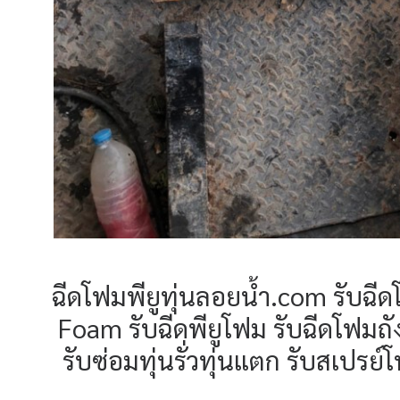
ฉีดโฟมพียูทุ่นลอยน้ำ.com รับฉี
Foam รับฉีดพียูโฟม รับฉีดโฟมถ
รับซ่อมทุ่นรั่วทุ่นแตก รับสเปร