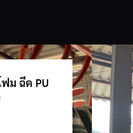
โฟม ฉีด PU
ร