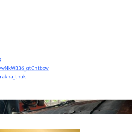
8
ZvwNkWB36_gtCntbxw
_rakha_thuk