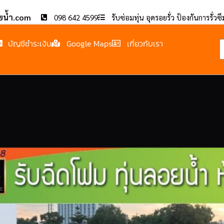
อยน้ำ.com
098 642 4599
รับซ่อมทุ่น อุดรอยรั่ว ป้องกันการรั่วซ
บัญชีชำระเงิน
Google Maps
เกี่ยวกับเรา