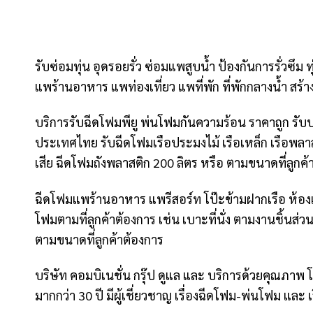
รับซ่อมทุ่น อุดรอยรั่ว ซ่อมแพสูบน้ำ ป้องกันการรั่วซ
แพร้านอาหาร แพท่องเที่ยว แพที่พัก ที่พักกลางน้ำ สร้างโ
บริการรับฉีดโฟมพียู พ่นโฟมกันความร้อน ราคาถูก รับ
ประเทศไทย รับฉีดโฟมเรือประมงไม้ เรือเหล็ก เรือพลาส
เสีย ฉีดโฟมถังพลาสติก 200 ลิตร หรือ ตามขนาดที่ลูกค้
ฉีดโฟมแพร้านอาหาร แพรีสอร์ท โป๊ะข้ามฝากเรือ ห้องเย
โฟมตามที่ลูกค้าต้องการ เช่น เบาะที่นั่ง ตามงานชิ้นส่
ตามขนาดที่ลูกค้าต้องการ
บริษัท คอมบิเนชั่น กรุ๊ป ดูแล และ บริการด้วยคุณ
มากกว่า 30 ปี มีผู้เชี่ยวชาญ เรื่องฉีดโฟม-พ่นโฟม 