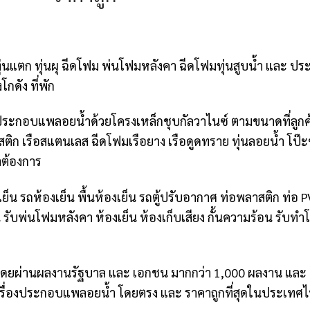
ึม ทุ่นแตก ทุ่นผุ ฉีดโฟม พ่นโฟมหลังคา ฉีดโฟมทุ่นสูบน้ำ แล
กดัง ที่พัก
ประกอบแพลอยน้ำด้วยโครงเหล็กชุบกัลวาไนซ์ ตามขนาดที่ลูกค้า
ติก เรือสแตนเลส ฉีดโฟมเรือยาง เรือดูดทราย ทุ่นลอยน้ำ โป๊ะ
าต้องการ
็น รถห้องเย็น พื้นห้องเย็น รถตู้ปรับอากาศ ท่อพลาสติก ท่อ 
วน รับพ่นโฟมหลังคา ห้องเย็น ห้องเก็บเสียง กั้นความร้อน รับท
ภาพ โดยผ่านผลงานรัฐบาล และ เอกชน มากกว่า 1,000 ผลงาน แ
และ เรื่องประกอบแพลอยน้ำ โดยตรง และ ราคาถูกที่สุดในประเ