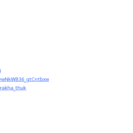
8
ZvwNkWB36_gtCntbxw
_rakha_thuk