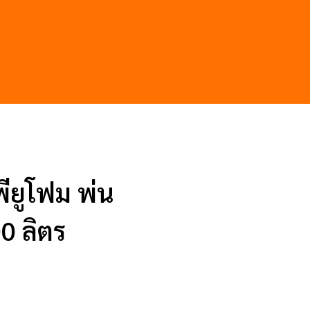
พียูโฟม พ่น
0 ลิตร