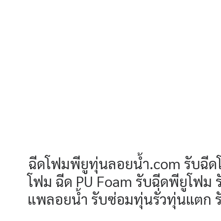
ฉีดโฟมพียูทุ่นลอยน้ำ.com รับฉีด
โฟม ฉีด PU Foam รับฉีดพียูโฟม 
แพลอยน้ำ รับซ่อมทุ่นรั่วทุ่นแต