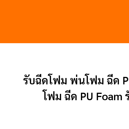
รับฉีดโฟม พ่นโฟม ฉีด P
โฟม ฉีด PU Foam ร