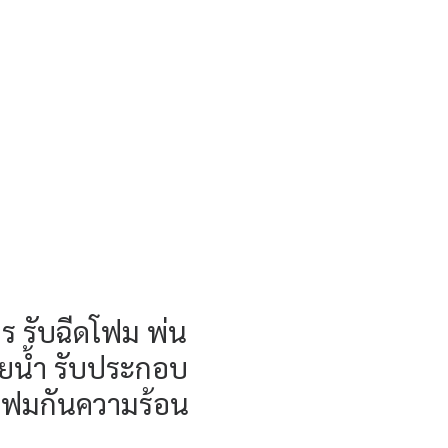
ร รับฉีดโฟม พ่น
อยน้ำ รับประกอบ
นโฟมกันความร้อน