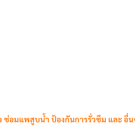
ั่ว ซ่อมแพสูบน้ำ ป้องกันการรั่วซึม และ อื่น