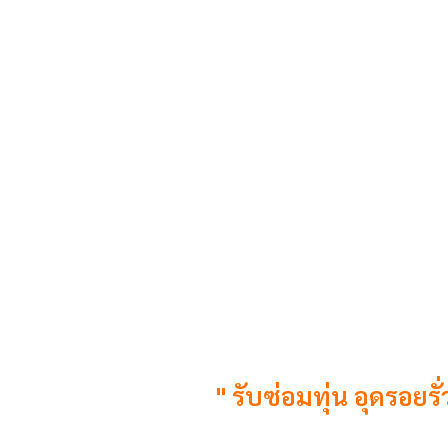
" รับซ่อมทุ่น อุดรอยร