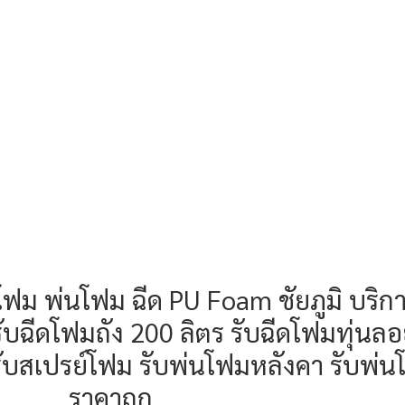
โฟม พ่นโฟม ฉีด PU Foam ชัยภูมิ บริกา
รับฉีดโฟมถัง 200 ลิตร รับฉีดโฟมทุ่นล
ก รับสเปรย์โฟม รับพ่นโฟมหลังคา รับพ่
ราคาถูก