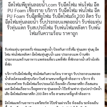
ฉีดโฟมพียูทุ่นลอยน้ำ.com รับฉีดโฟม พ่นโฟม ฉีด
PU Foam เชียงราย บริการ รับฉีดโฟม พ่นโฟม ฉีด
PU Foam รับฉีดพียูโฟม รับฉีดโฟมถัง 200 ลิตร รับ
ฉีดโฟมทุ่นลอยน้ำ รับประกอบแพลอยน้ำ รับซ่อมทุ่น
รั่วทุ่นแตก รับสเปรย์โฟม รับพ่นโฟมหลังคา รับพ่น
โฟมกันความร้อน ราคาถูก
รับซ่อมทุ่น อุดรอยรั่ว ซ่อมแพสูบน้ำ ป้องกันการรั่วซึม ทุ่นแตก ทุ่นผุ ฉีด
โฟม พ่นโฟมหลังคา ฉีดโฟมทุ่นสูบน้ำ และ ประกอบแพ บ้านพัก
ประกอบแพร้านอาหาร แพท่องเที่ยว แพที่พัก ที่พักกลางน้ำ สร้างโกดัง
ที่พัก
บริการรับฉีดโฟมพียู พ่นโฟมกันความร้อน ราคาถูก รับประกอบแพลอย
น้ำด้วยโครงเหล็กชุบกัลวาไนซ์ ตามขนาดที่ลูกค้าต้องการ บริการ ทั่ว
ประเทศไทย รับฉีดโฟมเรือประมงไม้ เรือเหล็ก เรือพลาสติก เรือสแตน
เลส ฉีดโฟมเรือยาง เรือดูดทราย ทุ่นลอยน้ำ โป๊ะข้ามฟาก ทุ่นบ่อบำบัดน้ำ
เสีย ฉีดโฟมถังพลาสติก 200 ลิตร หรือ ตามขนาดที่ลูกค้าต้องการ
ฉีดโฟมแพร้านอาหาร แพรีสอร์ท โป๊ะข้ามฝากเรือ ห้องเย็น รถห้องเย็น