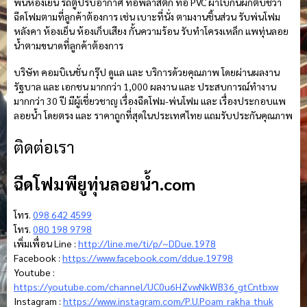
พื้นห้องเย็น รถตู้ปรับอากาศ ท่อพลาสติก ท่อ PVC ผ้าใบกันผักตบชวา
ฉีดโฟมตามที่ลูกค้าต้องการ เช่น เบาะที่นั่ง ตามงานชิ้นส่วน รับพ่นโฟม
หลังคา ห้องเย็น ห้องเก็บเสียง กั้นความร้อน รับทำโครงเหล็ก แพทุ่นลอย
น้ำตามขนาดที่ลูกค้าต้องการ
บริษัท คอมบิเนชั่น กรุ๊ป ดูแล และ บริการด้วยคุณภาพ โดยผ่านผลงาน
รัฐบาล และ เอกชน มากกว่า 1,000 ผลงาน และ ประสบการณ์ทำงาน
มากกว่า 30 ปี มีผู้เชี่ยวชาญ เรื่องฉีดโฟม-พ่นโฟม และ เรื่องประกอบแพ
ลอยน้ำ โดยตรง และ ราคาถูกที่สุดในประเทศไทย แถมรับประกันคุณภาพ
ติดต่อเรา
ฉีดโฟมพียูทุ่นลอยน้ํา.com
โทร.
098 642 4599
โทร.
080 198 9798
เพิ่มเพื่อน Line :
http://line.me/ti/p/~DDue.1978
Facebook :
https://www.facebook.com/ddue.19798
Youtube :
https://youtube.com/channel/UC0u6HZvwNkWB36_gtCntbxw
Instagram :
https://www.instagram.com/P.U.Poam_rakha_thuk