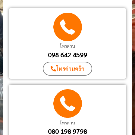
โทรด่วน
098 642 4599
โทรด่วนคลิก
โทรด่วน
080 198 9798