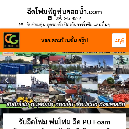
ฉีดโฟมพียูทุ่นลอยน้ำ.com
098 642 4599
รับซ่อมทุ่น อุดรอยรั่ว ป้องกันการรั่วซึม และ อื่นๆ
หจก.คอมบิเนชั่น กรุ๊ป
เมนู
รับฉีดโฟม พ่นโฟม ฉีด PU Foam