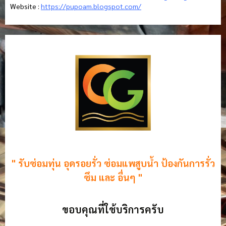
Website :
https://pupoam.blogspot.com/
" รับซ่อมทุ่น อุดรอยรั่ว ซ่อมแพสูบน้ำ ป้องกันการรั่ว
ซึม และ อื่นๆ "
ขอบคุณที่ใช้บริการครับ