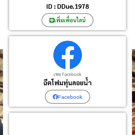
ID : DDue.1978
เพิ่มเพื่อนไลน์
เพจ Facebook
ฉีดโฟมทุ่นลอยน้ำ
Facebook