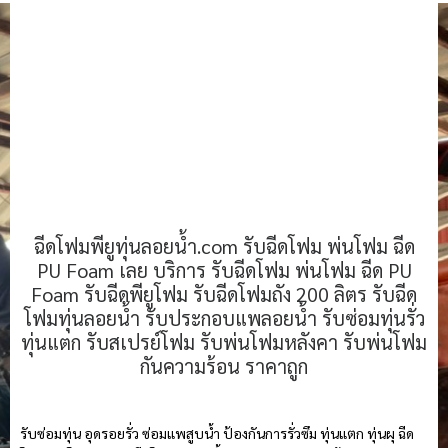
ฉีดโฟมพียูทุ่นลอยน้ำ.com รับฉีดโฟม พ่นโฟม ฉีด
PU Foam เลย บริการ รับฉีดโฟม พ่นโฟม ฉีด PU
Foam รับฉีดพียูโฟม รับฉีดโฟมถัง 200 ลิตร รับฉีด
โฟมทุ่นลอยน้ำ รับประกอบแพลอยน้ำ รับซ่อมทุ่นรั่ว
ทุ่นแตก รับสเปรย์โฟม รับพ่นโฟมหลังคา รับพ่นโฟม
กันความร้อน ราคาถูก
รับซ่อมทุ่น อุดรอยรั่ว ซ่อมแพสูบน้ำ ป้องกันการรั่วซึม ทุ่นแตก ทุ่นผุ ฉีด