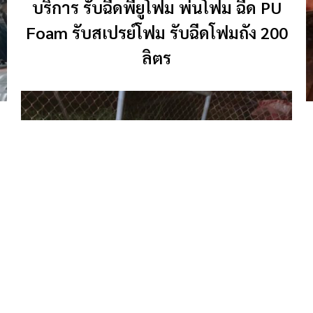
บริการ รับฉีดพียูโฟม พ่นโฟม ฉีด PU
Foam รับสเปรย์โฟม รับฉีดโฟมถัง 200
ลิตร