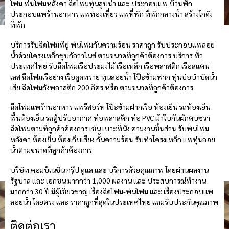
โฟม พ่นโฟมหลังคา ฉีดโฟมทุ่นสูบน้ำ และ ประกอบแพ บ้านพัก
ประกอบแพร้านอาหาร แพท่องเที่ยว แพที่พัก ที่พักกลางน้ำ สร้างโกดัง
ที่พัก
บริการรับฉีดโฟมพียู พ่นโฟมกันความร้อน ราคาถูก รับประกอบแพลอย
น้ำด้วยโครงเหล็กชุบกัลวาไนซ์ ตามขนาดที่ลูกค้าต้องการ บริการ ทั่ว
ประเทศไทย รับฉีดโฟมเรือประมงไม้ เรือเหล็ก เรือพลาสติก เรือสแตน
เลส ฉีดโฟมเรือยาง เรือดูดทราย ทุ่นลอยน้ำ โป๊ะข้ามฟาก ทุ่นบ่อบำบัดน้ำ
เสีย ฉีดโฟมถังพลาสติก 200 ลิตร หรือ ตามขนาดที่ลูกค้าต้องการ
ฉีดโฟมแพร้านอาหาร แพรีสอร์ท โป๊ะข้ามฝากเรือ ห้องเย็น รถห้องเย็น
พื้นห้องเย็น รถตู้ปรับอากาศ ท่อพลาสติก ท่อ PVC ผ้าใบกันผักตบชวา
ฉีดโฟมตามที่ลูกค้าต้องการ เช่น เบาะที่นั่ง ตามงานชิ้นส่วน รับพ่นโฟม
หลังคา ห้องเย็น ห้องเก็บเสียง กั้นความร้อน รับทำโครงเหล็ก แพทุ่นลอย
น้ำตามขนาดที่ลูกค้าต้องการ
บริษัท คอมบิเนชั่น กรุ๊ป ดูแล และ บริการด้วยคุณภาพ โดยผ่านผลงาน
รัฐบาล และ เอกชน มากกว่า 1,000 ผลงาน และ ประสบการณ์ทำงาน
มากกว่า 30 ปี มีผู้เชี่ยวชาญ เรื่องฉีดโฟม-พ่นโฟม และ เรื่องประกอบแพ
ลอยน้ำ โดยตรง และ ราคาถูกที่สุดในประเทศไทย แถมรับประกันคุณภาพ
ติดต่อเรา