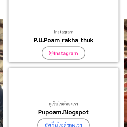
Instagram
P.U.Poam_rakha_thuk
Instagram
ดูเว็บไซต์ของเรา
Pupoam.Blogspot
เว็บไซต์ของเรา