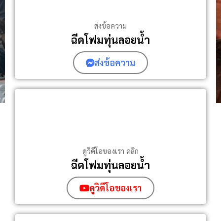
ส่งข้อความ
ฉีดโฟมทุ่นลอยน้ำ
ส่งข้อความ
ดูวิดีโอของเรา คลิก
ฉีดโฟมทุ่นลอยน้ํา
ดูวิดีโอของเรา