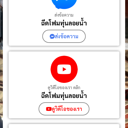
ส่งข้อความ
ฉีดโฟมทุ่นลอยน้ำ
ส่งข้อความ
ดูวิดีโอของเรา คลิก
ฉีดโฟมทุ่นลอยน้ํา
ดูวิดีโอของเรา