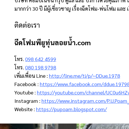
บริษัท คอมบิเนชั่น กรุ๊ป ดูแล และ บริการด้วยคุณ
มากกว่า 30 ปี มีผู้เชี่ยวชาญ เรื่องฉีดโฟม-พ่นโฟม 
ติดต่อเรา
ฉีดโฟมพียูทุ่นลอยน้ํา.com
โทร.
098 642 4599
โทร.
080 198 9798
เพิ่มเพื่อน Line :
http://line.me/ti/p/~DDue.1978
Facebook :
https://www.facebook.com/ddue.1979
Youtube :
https://youtube.com/channel/UC0u6H
Instagram :
https://www.instagram.com/P.U.Poam
Website :
https://pupoam.blogspot.com/