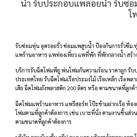
น้ำ รับประกอบแพลอยน้ำ รับซ่อมท
โฟ
รับซ่อมทุ่น อุดรอยรั่ว ซ่อมแพสูบน้ำ ป้องกันการรั่วซ
แพร้านอาหาร แพท่องเที่ยว แพที่พัก ที่พักกลางน้ำ สร้างโ
บริการรับฉีดโฟมพียู พ่นโฟมกันความร้อน ราคาถูก รับ
ประเทศไทย รับฉีดโฟมเรือประมงไม้ เรือเหล็ก เรือพลาส
เสีย ฉีดโฟมถังพลาสติก 200 ลิตร หรือ ตามขนาดที่ลูกค้
ฉีดโฟมแพร้านอาหาร แพรีสอร์ท โป๊ะข้ามฝากเรือ ห้องเย
โฟมตามที่ลูกค้าต้องการ เช่น เบาะที่นั่ง ตามงานชิ้นส่
ตามขนาดที่ลูกค้าต้องการ