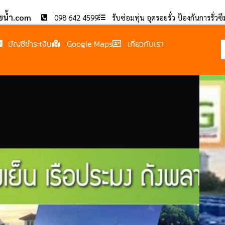
อยน้ำ.com
098 642 4599
รับซ่อมทุ่น อุดรอยรั่ว ป้องกันการรั่วซ
บัญชีชำระเงิน
Google Maps
เกี่ยวกับเรา