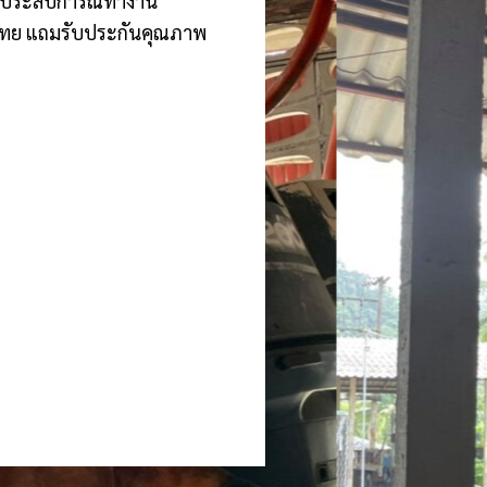
ละ ประสบการณ์ทำงาน
ทศไทย แถมรับประกันคุณภาพ