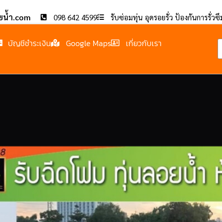
อยน้ำ.com
098 642 4599
รับซ่อมทุ่น อุดรอยรั่ว ป้องกันการรั่วซ
บัญชีชำระเงิน
Google Maps
เกี่ยวกับเรา