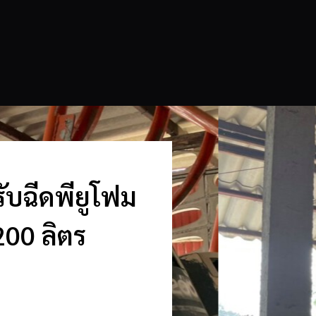
ับฉีดพียูโฟม
200 ลิตร