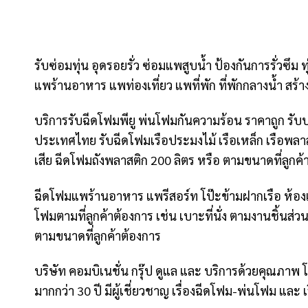
รับซ่อมทุ่น อุดรอยรั่ว ซ่อมแพสูบน้ำ ป้องกันการรั่วซ
แพร้านอาหาร แพท่องเที่ยว แพที่พัก ที่พักกลางน้ำ สร้างโ
บริการรับฉีดโฟมพียู พ่นโฟมกันความร้อน ราคาถูก รับ
ประเทศไทย รับฉีดโฟมเรือประมงไม้ เรือเหล็ก เรือพลาส
เสีย ฉีดโฟมถังพลาสติก 200 ลิตร หรือ ตามขนาดที่ลูกค้
ฉีดโฟมแพร้านอาหาร แพรีสอร์ท โป๊ะข้ามฝากเรือ ห้องเย
โฟมตามที่ลูกค้าต้องการ เช่น เบาะที่นั่ง ตามงานชิ้นส่
ตามขนาดที่ลูกค้าต้องการ
บริษัท คอมบิเนชั่น กรุ๊ป ดูแล และ บริการด้วยคุณ
มากกว่า 30 ปี มีผู้เชี่ยวชาญ เรื่องฉีดโฟม-พ่นโฟม 