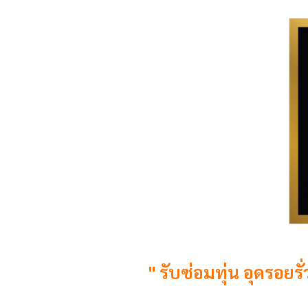
" รับซ่อมทุ่น อุดรอยร