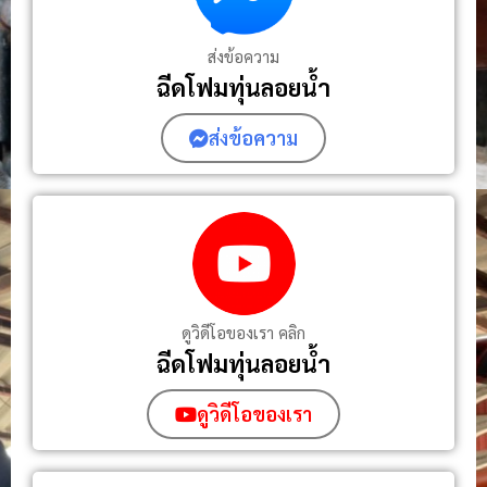
ส่งข้อความ
ฉีดโฟมทุ่นลอยน้ำ
ส่งข้อความ
ดูวิดีโอของเรา คลิก
ฉีดโฟมทุ่นลอยน้ํา
ดูวิดีโอของเรา