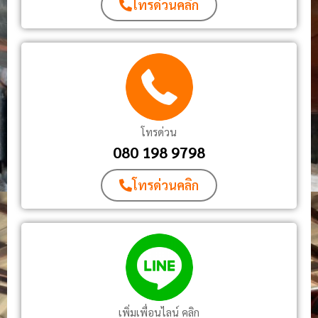
โทรด่วนคลิก
โทรด่วน
080 198 9798
โทรด่วนคลิก
เพิ่มเพื่อนไลน์ คลิก