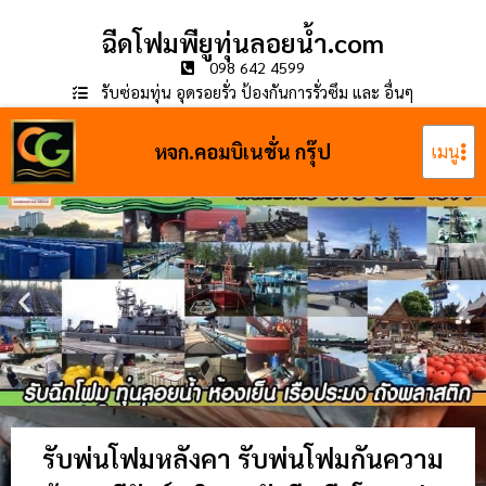
ฉีดโฟมพียูทุ่นลอยน้ำ.com
098 642 4599
รับซ่อมทุ่น อุดรอยรั่ว ป้องกันการรั่วซึม และ อื่นๆ
หจก.คอมบิเนชั่น กรุ๊ป
เมนู
รับพ่นโฟมหลังคา รับพ่นโฟมกันความ