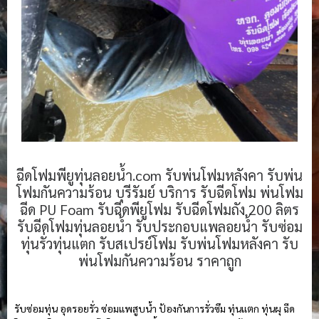
ฉีดโฟมพียูทุ่นลอยน้ำ.com รับพ่นโฟมหลังคา รับพ่น
โฟมกันความร้อน บุรีรัมย์ บริการ รับฉีดโฟม พ่นโฟม
ฉีด PU Foam รับฉีดพียูโฟม รับฉีดโฟมถัง 200 ลิตร
รับฉีดโฟมทุ่นลอยน้ำ รับประกอบแพลอยน้ำ รับซ่อม
ทุ่นรั่วทุ่นแตก รับสเปรย์โฟม รับพ่นโฟมหลังคา รับ
พ่นโฟมกันความร้อน ราคาถูก
รับซ่อมทุ่น อุดรอยรั่ว ซ่อมแพสูบน้ำ ป้องกันการรั่วซึม ทุ่นแตก ทุ่นผุ ฉีด