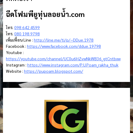
ฉีดโฟมพียูทุ่นลอยน้ํา.com
โทร.
098 642 4599
โทร.
080 198 9798
เพิ่มเพื่อน Line :
http://line.me/ti/p/~DDue.1978
Facebook :
https://www.facebook.com/ddue.19798
Youtube :
https://youtube.com/channel/UC0u6HZvwNkWB36_gtCntbxw
Instagram :
https://www.instagram.com/P.U.Poam_rakha_thuk
Website :
https://pupoam.blogspot.com/