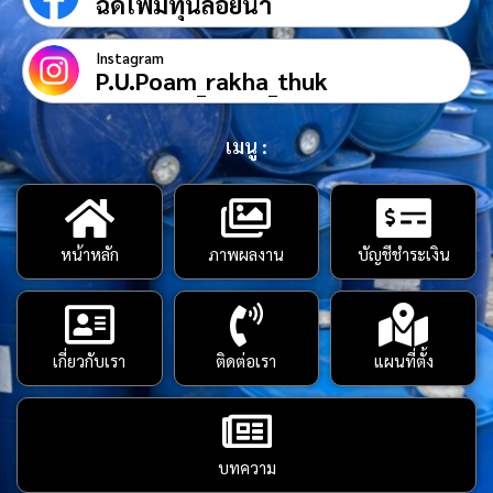
ฉีดโฟมทุ่นลอยน้ำ
Instagram
P.U.Poam_rakha_thuk
เมนู :
หน้าหลัก
ภาพผลงาน
บัญชีชำระเงิน
เกี่ยวกับเรา
ติดต่อเรา
แผนที่ตั้ง
บทความ