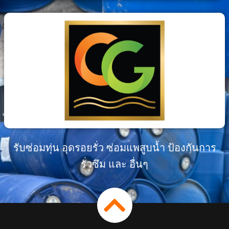
รับซ่อมทุ่น อุดรอยรั่ว ซ่อมแพสูบน้ำ ป้องกันการ
รั่วซึม และ อื่นๆ