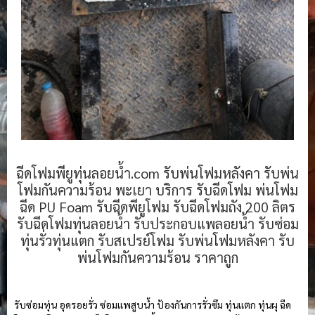
ฉีดโฟมพียูทุ่นลอยน้ำ.com รับพ่นโฟมหลังคา รับพ่น
โฟมกันความร้อน พะเยา บริการ รับฉีดโฟม พ่นโฟม
ฉีด PU Foam รับฉีดพียูโฟม รับฉีดโฟมถัง 200 ลิตร
รับฉีดโฟมทุ่นลอยน้ำ รับประกอบแพลอยน้ำ รับซ่อม
ทุ่นรั่วทุ่นแตก รับสเปรย์โฟม รับพ่นโฟมหลังคา รับ
พ่นโฟมกันความร้อน ราคาถูก
รับซ่อมทุ่น อุดรอยรั่ว ซ่อมแพสูบน้ำ ป้องกันการรั่วซึม ทุ่นแตก ทุ่นผุ ฉีด