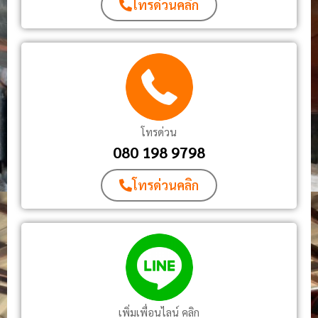
โทรด่วนคลิก
โทรด่วน
080 198 9798
โทรด่วนคลิก
เพิ่มเพื่อนไลน์ คลิก