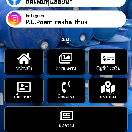
ฉีดโฟมทุ่นลอยน้ำ
Instagram
P.U.Poam_rakha_thuk
เมนู :
หน้าหลัก
ภาพผลงาน
บัญชีชำระเงิน
เกี่ยวกับเรา
ติดต่อเรา
แผนที่ตั้ง
บทความ