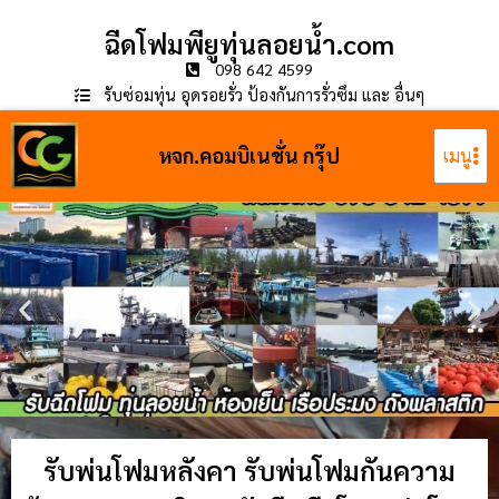
ฉีดโฟมพียูทุ่นลอยน้ำ.com
098 642 4599
รับซ่อมทุ่น อุดรอยรั่ว ป้องกันการรั่วซึม และ อื่นๆ
หจก.คอมบิเนชั่น กรุ๊ป
เมนู
รับพ่นโฟมหลังคา รับพ่นโฟมกันความ