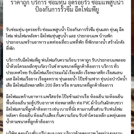
ราคาถูก บริการ ซ่อมทุ่น อุดรอยรั่ว ซ่อมแพสูบน้ำ
ป้องกันการรั่วซึม ฉีดโฟมพียู
รับซ่อมทุ่น อุดรอยรั่ว ซ่อมแพสูบน้ำ ป้องกันการรั่วซึม ทุ่นแตก ทุ่นผุ ฉีด
โฟม พ่นโฟมหลังคา ฉีดโฟมทุ่นสูบน้ำ และ ประกอบแพ บ้านพัก
ประกอบแพร้านอาหาร แพท่องเที่ยว แพที่พัก ที่พักกลางน้ำ สร้างโกดัง
ที่พัก
บริการรับฉีดโฟมพียู พ่นโฟมกันความร้อน ราคาถูก รับประกอบแพลอย
น้ำด้วยโครงเหล็กชุบกัลวาไนซ์ ตามขนาดที่ลูกค้าต้องการ บริการ ทั่ว
ประเทศไทย รับฉีดโฟมเรือประมงไม้ เรือเหล็ก เรือพลาสติก เรือสแตน
เลส ฉีดโฟมเรือยาง เรือดูดทราย ทุ่นลอยน้ำ โป๊ะข้ามฟาก ทุ่นบ่อบำบัดน้ำ
เสีย ฉีดโฟมถังพลาสติก 200 ลิตร หรือ ตามขนาดที่ลูกค้าต้องการ
ฉีดโฟมแพร้านอาหาร แพรีสอร์ท โป๊ะข้ามฝากเรือ ห้องเย็น รถห้องเย็น
พื้นห้องเย็น รถตู้ปรับอากาศ ท่อพลาสติก ท่อ PVC ผ้าใบกันผักตบชวา
ฉีดโฟมตามที่ลูกค้าต้องการ เช่น เบาะที่นั่ง ตามงานชิ้นส่วน รับพ่นโฟม
หลังคา ห้องเย็น ห้องเก็บเสียง กั้นความร้อน รับทำโครงเหล็ก แพทุ่นลอย
น้ำตามขนาดที่ลูกค้าต้องการ
บริษัท คอมบิเนชั่น กรุ๊ป ดูแล และ บริการด้วยคุณภาพ โดยผ่านผลงาน