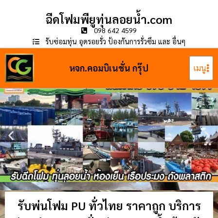
ฉีดโฟมพียูทุ่นลอยน้ำ.com
098 642 4599
รับซ่อมทุ่น อุดรอยรั่ว ป้องกันการรั่วซึม และ อื่นๆ
หจก.คอมบิเนชั่น กรุ๊ป
เมนู
รับพ่นโฟม PU ทั่วไทย ราคาถูก บริการ