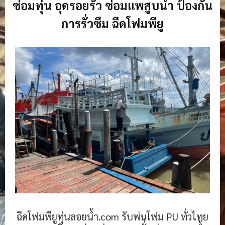
ซ่อมทุ่น อุดรอยรั่ว ซ่อมแพสูบน้ำ ป้องกัน
การรั่วซึม ฉีดโฟมพียู
ฉีดโฟมพียูทุ่นลอยน้ํา.com รับพ่นโฟม PU ทั่วไทย