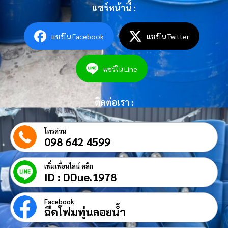
แชร์หน้านี้ :
แชร์ใน Facebook
แชร์ใน Twitter
แชร์ใน Line
ติดต่อเรา :
โทรด่วน
098 642 4599
เพิ่มเพื่อนไลน์ คลิก
ID : DDue.1978
Facebook
ฉีดโฟมทุ่นลอยน้ำ