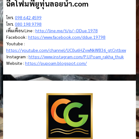
ฉีดโฟมพียูทุ่นลอยน้ํา.com
โทร.
098 642 4599
โทร.
080 198 9798
เพิ่มเพื่อน Line :
http://line.me/ti/p/~DDue.1978
Facebook :
https://www.facebook.com/ddue.19798
Youtube :
https://youtube.com/channel/UC0u6HZvwNkWB36_gtCntbxw
Instagram :
https://www.instagram.com/P.U.Poam_rakha_thuk
Website :
https://pupoam.blogspot.com/