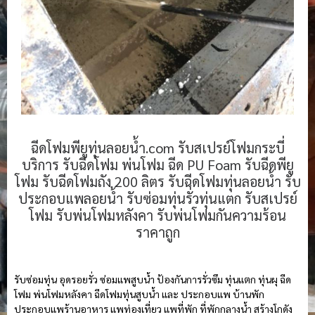
ฉีดโฟมพียูทุ่นลอยน้ำ.com รับสเปรย์โฟมกระบี่
บริการ รับฉีดโฟม พ่นโฟม ฉีด PU Foam รับฉีดพียู
โฟม รับฉีดโฟมถัง 200 ลิตร รับฉีดโฟมทุ่นลอยน้ำ รับ
ประกอบแพลอยน้ำ รับซ่อมทุ่นรั่วทุ่นแตก รับสเปรย์
โฟม รับพ่นโฟมหลังคา รับพ่นโฟมกันความร้อน
ราคาถูก
รับซ่อมทุ่น อุดรอยรั่ว ซ่อมแพสูบน้ำ ป้องกันการรั่วซึม ทุ่นแตก ทุ่นผุ ฉีด
โฟม พ่นโฟมหลังคา ฉีดโฟมทุ่นสูบน้ำ และ ประกอบแพ บ้านพัก
ประกอบแพร้านอาหาร แพท่องเที่ยว แพที่พัก ที่พักกลางน้ำ สร้างโกดัง