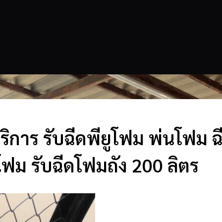
ิการ รับฉีดพียูโฟม พ่นโฟม 
โฟม รับฉีดโฟมถัง 200 ลิตร