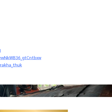
8
ZvwNkWB36_gtCntbxw
_rakha_thuk