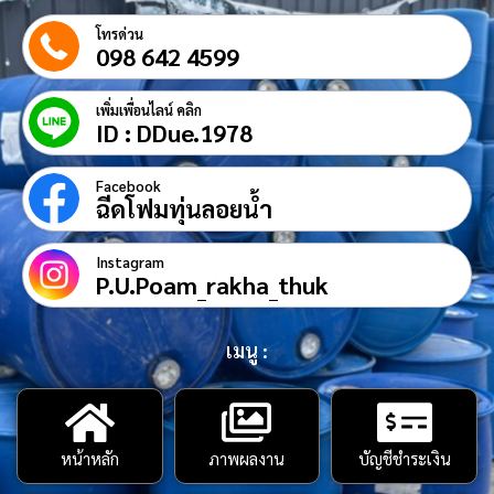
โทรด่วน
098 642 4599
เพิ่มเพื่อนไลน์ คลิก
ID : DDue.1978
Facebook
ฉีดโฟมทุ่นลอยน้ำ
Instagram
P.U.Poam_rakha_thuk
เมนู :
หน้าหลัก
ภาพผลงาน
บัญชีชำระเงิน