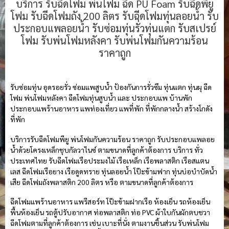
บริการ รับฉีดโฟม พ่นโฟม ฉีด PU Foam รับฉีดพียู
โฟม รับฉีดโฟมถัง 200 ลิตร รับฉีดโฟมทุ่นลอยน้ำ รับ
ประกอบแพลอยน้ำ รับซ่อมทุ่นรั่วทุ่นแตก รับสเปรย์
โฟม รับพ่นโฟมหลังคา รับพ่นโฟมกันความร้อน
ราคาถูก
รับซ่อมทุ่น อุดรอยรั่ว ซ่อมแพสูบน้ำ ป้องกันการรั่วซึม ทุ่นแตก ทุ่นผุ ฉีด
โฟม พ่นโฟมหลังคา ฉีดโฟมทุ่นสูบน้ำ และ ประกอบแพ บ้านพัก
ประกอบแพร้านอาหาร แพท่องเที่ยว แพที่พัก ที่พักกลางน้ำ สร้างโกดัง
ที่พัก
บริการรับฉีดโฟมพียู พ่นโฟมกันความร้อน ราคาถูก รับประกอบแพลอย
น้ำด้วยโครงเหล็กชุบกัลวาไนซ์ ตามขนาดที่ลูกค้าต้องการ บริการ ทั่ว
ประเทศไทย รับฉีดโฟมเรือประมงไม้ เรือเหล็ก เรือพลาสติก เรือสแตน
เลส ฉีดโฟมเรือยาง เรือดูดทราย ทุ่นลอยน้ำ โป๊ะข้ามฟาก ทุ่นบ่อบำบัดน้ำ
เสีย ฉีดโฟมถังพลาสติก 200 ลิตร หรือ ตามขนาดที่ลูกค้าต้องการ
ฉีดโฟมแพร้านอาหาร แพรีสอร์ท โป๊ะข้ามฝากเรือ ห้องเย็น รถห้องเย็น
พื้นห้องเย็น รถตู้ปรับอากาศ ท่อพลาสติก ท่อ PVC ผ้าใบกันผักตบชวา
ฉีดโฟมตามที่ลูกค้าต้องการ เช่น เบาะที่นั่ง ตามงานชิ้นส่วน รับพ่นโฟม