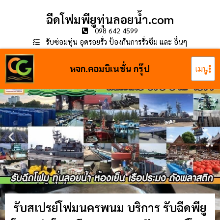
ฉีดโฟมพียูทุ่นลอยน้ำ.com
098 642 4599
รับซ่อมทุ่น อุดรอยรั่ว ป้องกันการรั่วซึม และ อื่นๆ
หจก.คอมบิเนชั่น กรุ๊ป
เมนู
รับสเปรย์โฟมนครพนม บริการ รับฉีดพียู