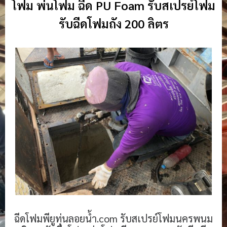
โฟม พ่นโฟม ฉีด PU Foam รับสเปรย์โฟม
รับฉีดโฟมถัง 200 ลิตร
ฉีดโฟมพียูทุ่นลอยน้ำ.com รับสเปรย์โฟมนครพนม