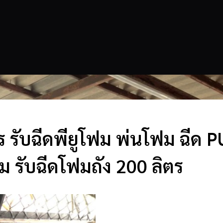
ร รับฉีดพียูโฟม พ่นโฟม ฉีด 
ม รับฉีดโฟมถัง 200 ลิตร