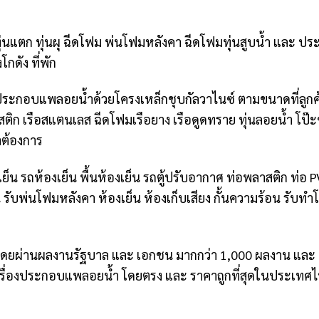
ึม ทุ่นแตก ทุ่นผุ ฉีดโฟม พ่นโฟมหลังคา ฉีดโฟมทุ่นสูบน้ำ แล
กดัง ที่พัก
ประกอบแพลอยน้ำด้วยโครงเหล็กชุบกัลวาไนซ์ ตามขนาดที่ลูกค้า
ติก เรือสแตนเลส ฉีดโฟมเรือยาง เรือดูดทราย ทุ่นลอยน้ำ โป๊ะ
าต้องการ
็น รถห้องเย็น พื้นห้องเย็น รถตู้ปรับอากาศ ท่อพลาสติก ท่อ 
วน รับพ่นโฟมหลังคา ห้องเย็น ห้องเก็บเสียง กั้นความร้อน รับท
ภาพ โดยผ่านผลงานรัฐบาล และ เอกชน มากกว่า 1,000 ผลงาน แ
และ เรื่องประกอบแพลอยน้ำ โดยตรง และ ราคาถูกที่สุดในประเ