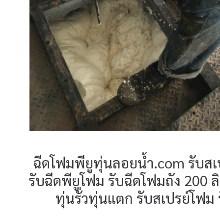
ฉีดโฟมพียูทุ่นลอยน้ำ.com รับส
รับฉีดพียูโฟม รับฉีดโฟมถัง 200
ทุ่นรั่วทุ่นแตก รับสเปรย์โ