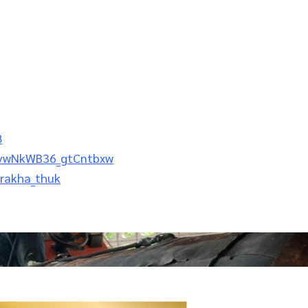
8
ZvwNkWB36_gtCntbxw
_rakha_thuk