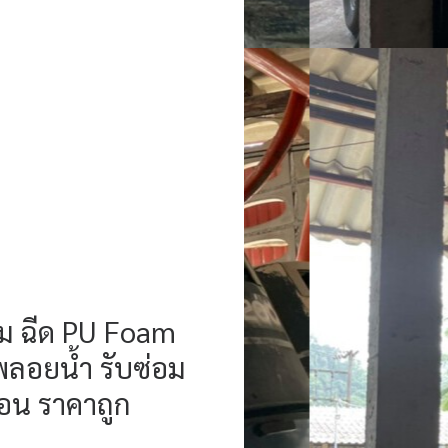
ฟม ฉีด PU Foam
พลอยน้ำ รับซ่อม
้อน ราคาถูก