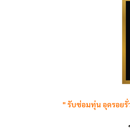
" รับซ่อมทุ่น อุดรอยร