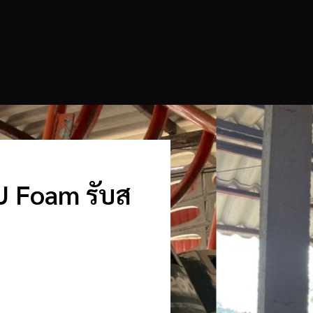
PU Foam รับส