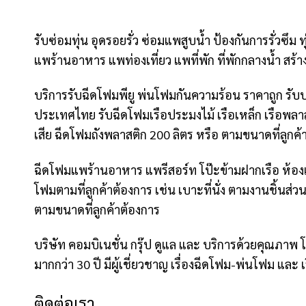
รับซ่อมทุ่น อุดรอยรั่ว ซ่อมแพสูบน้ำ ป้องกันการรั่วซ
แพร้านอาหาร แพท่องเที่ยว แพที่พัก ที่พักกลางน้ำ สร้างโ
บริการรับฉีดโฟมพียู พ่นโฟมกันความร้อน ราคาถูก รับ
ประเทศไทย รับฉีดโฟมเรือประมงไม้ เรือเหล็ก เรือพลาส
เสีย ฉีดโฟมถังพลาสติก 200 ลิตร หรือ ตามขนาดที่ลูกค้
ฉีดโฟมแพร้านอาหาร แพรีสอร์ท โป๊ะข้ามฝากเรือ ห้องเย
โฟมตามที่ลูกค้าต้องการ เช่น เบาะที่นั่ง ตามงานชิ้นส่
ตามขนาดที่ลูกค้าต้องการ
บริษัท คอมบิเนชั่น กรุ๊ป ดูแล และ บริการด้วยคุณ
มากกว่า 30 ปี มีผู้เชี่ยวชาญ เรื่องฉีดโฟม-พ่นโฟม 
ติดต่อเรา