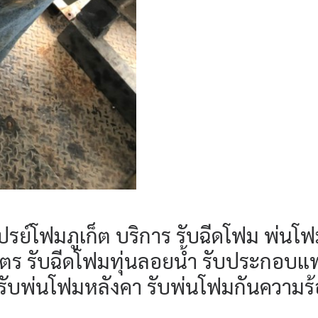
เปรย์โฟมภูเก็ต บริการ รับฉีดโฟม พ่นโ
 ลิตร รับฉีดโฟมทุ่นลอยน้ำ รับประกอบแ
ฟม รับพ่นโฟมหลังคา รับพ่นโฟมกันความร