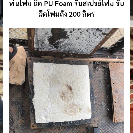
พ่นโฟม ฉีด PU Foam รับสเปรย์โฟม รับ
ฉีดโฟมถัง 200 ลิตร