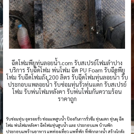
ฉีดโฟมพียูทุ่นลอยน้ำ.com รับสเปรย์โฟมลำปาง
บริการ รับฉีดโฟม พ่นโฟม ฉีด PU Foam รับฉีดพียู
โฟม รับฉีดโฟมถัง 200 ลิตร รับฉีดโฟมทุ่นลอยน้ำ รับ
ประกอบแพลอยน้ำ รับซ่อมทุ่นรั่วทุ่นแตก รับสเปรย์
โฟม รับพ่นโฟมหลังคา รับพ่นโฟมกันความร้อน
ราคาถูก
รับซ่อมทุ่น อุดรอยรั่ว ซ่อมแพสูบน้ำ ป้องกันการรั่วซึม ทุ่นแตก ทุ่นผุ ฉีด
โฟม พ่นโฟมหลังคา ฉีดโฟมทุ่นสูบน้ำ และ ประกอบแพ บ้านพัก
ประกอบแพร้านอาหาร แพท่องเที่ยว แพที่พัก ที่พักกลางน้ำ สร้างโกดัง