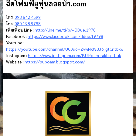
ฉีดโฟมพียูทุ่นลอยน้ํา.com
โทร.
098 642 4599
โทร.
080 198 9798
เพิ่มเพื่อน Line :
http://line.me/ti/p/~DDue.1978
Facebook :
https://www.facebook.com/ddue.19798
Youtube :
https://youtube.com/channel/UC0u6HZvwNkWB36_gtCntbxw
Instagram :
https://www.instagram.com/P.U.Poam_rakha_thuk
Website :
https://pupoam.blogspot.com/