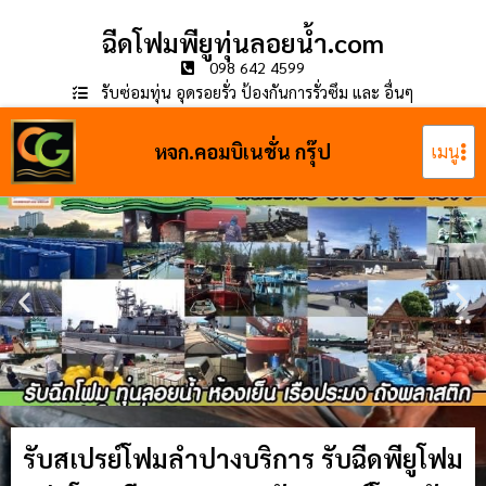
ฉีดโฟมพียูทุ่นลอยน้ำ.com
098 642 4599
รับซ่อมทุ่น อุดรอยรั่ว ป้องกันการรั่วซึม และ อื่นๆ
หจก.คอมบิเนชั่น กรุ๊ป
เมนู
รับสเปรย์โฟมลำปางบริการ รับฉีดพียูโฟม