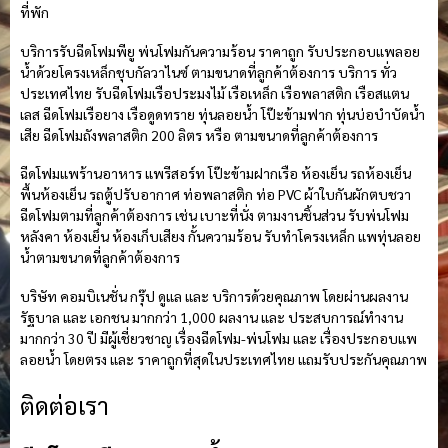
ที่พัก
บริการรับฉีดโฟมพียู พ่นโฟมกันความร้อน ราคาถูก รับประกอบแพลอย
น้ำด้วยโครงเหล็กชุบกัลวาไนซ์ ตามขนาดที่ลูกค้าต้องการ บริการ ทั่ว
ประเทศไทย รับฉีดโฟมเรือประมงไม้ เรือเหล็ก เรือพลาสติก เรือสแตน
เลส ฉีดโฟมเรือยาง เรือดูดทราย ทุ่นลอยน้ำ โป๊ะข้ามฟาก ทุ่นบ่อบำบัดน้ำ
เสีย ฉีดโฟมถังพลาสติก 200 ลิตร หรือ ตามขนาดที่ลูกค้าต้องการ
ฉีดโฟมแพร้านอาหาร แพรีสอร์ท โป๊ะข้ามฝากเรือ ห้องเย็น รถห้องเย็น
พื้นห้องเย็น รถตู้ปรับอากาศ ท่อพลาสติก ท่อ PVC ผ้าใบกันผักตบชวา
ฉีดโฟมตามที่ลูกค้าต้องการ เช่น เบาะที่นั่ง ตามงานชิ้นส่วน รับพ่นโฟม
หลังคา ห้องเย็น ห้องเก็บเสียง กั้นความร้อน รับทำโครงเหล็ก แพทุ่นลอย
น้ำตามขนาดที่ลูกค้าต้องการ
บริษัท คอมบิเนชั่น กรุ๊ป ดูแล และ บริการด้วยคุณภาพ โดยผ่านผลงาน
รัฐบาล และ เอกชน มากกว่า 1,000 ผลงาน และ ประสบการณ์ทำงาน
มากกว่า 30 ปี มีผู้เชี่ยวชาญ เรื่องฉีดโฟม-พ่นโฟม และ เรื่องประกอบแพ
ลอยน้ำ โดยตรง และ ราคาถูกที่สุดในประเทศไทย แถมรับประกันคุณภาพ
ติดต่อเรา