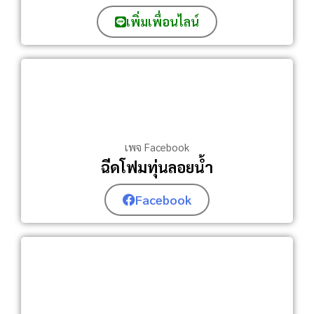
เพิ่มเพื่อนไลน์
เพจ Facebook
ฉีดโฟมทุ่นลอยน้ำ
Facebook