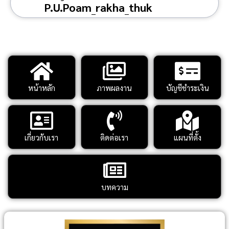
P.U.Poam_rakha_thuk
เมนู :
หน้าหลัก
ภาพผลงาน
บัญชีชำระเงิน
เกี่ยวกับเรา
ติดต่อเรา
แผนที่ตั้ง
บทความ