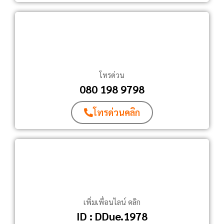
โทรด่วน
080 198 9798
โทรด่วนคลิก
เพิ่มเพื่อนไลน์ คลิก
ID : DDue.1978