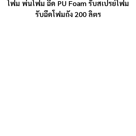
โฟม พ่นโฟม ฉีด PU Foam รับสเปรย์โฟม
รับฉีดโฟมถัง 200 ลิตร