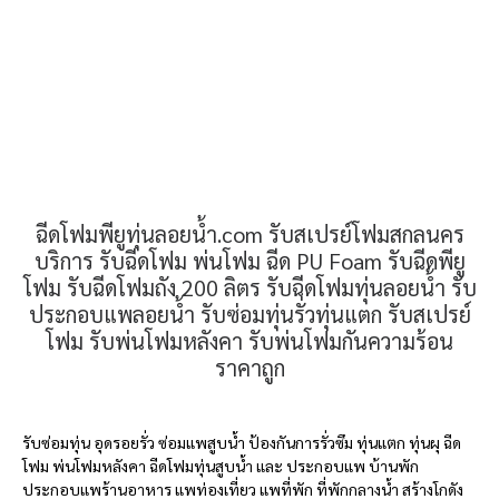
ฉีดโฟมพียูทุ่นลอยน้ำ.com รับสเปรย์โฟมสกลนคร
บริการ รับฉีดโฟม พ่นโฟม ฉีด PU Foam รับฉีดพียู
โฟม รับฉีดโฟมถัง 200 ลิตร รับฉีดโฟมทุ่นลอยน้ำ รับ
ประกอบแพลอยน้ำ รับซ่อมทุ่นรั่วทุ่นแตก รับสเปรย์
โฟม รับพ่นโฟมหลังคา รับพ่นโฟมกันความร้อน
ราคาถูก
รับซ่อมทุ่น อุดรอยรั่ว ซ่อมแพสูบน้ำ ป้องกันการรั่วซึม ทุ่นแตก ทุ่นผุ ฉีด
โฟม พ่นโฟมหลังคา ฉีดโฟมทุ่นสูบน้ำ และ ประกอบแพ บ้านพัก
ประกอบแพร้านอาหาร แพท่องเที่ยว แพที่พัก ที่พักกลางน้ำ สร้างโกดัง